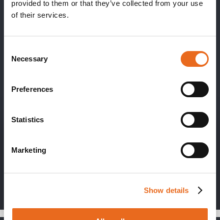
provided to them or that they’ve collected from your use
come piccozze e ramponi, apprendere le nozioni
of their services.
tecniche e metterle in pratica in sicurezza. I corsi
sono divisi per livello di difficoltà e offrono
programmi differenti per i periodi estivo ed
Consent
invernale. Scegli quello più adatto a te!
Necessary
Selection
SCOPRI DI PIÙ!
Preferences
Statistics
Marketing
Show details