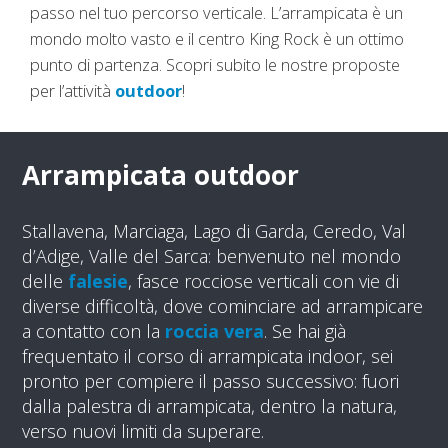
passo nel tuo percorso verticale. L’arrampicata è un
mondo molto vasto e il centro King Rock è un ottimo
punto di partenza. Scopri subito le nostre proposte
per l’attività
outdoor
!
Arrampicata outdoor
Stallavena, Marciaga, Lago di Garda, Ceredo, Val
d’Adige, Valle del Sarca: benvenuto nel mondo
delle
falesie
, fasce rocciose verticali con vie di
diverse difficoltà, dove cominciare ad arrampicare
a contatto con la
roccia vera
. Se hai già
frequentato il corso di arrampicata indoor, sei
pronto per compiere il passo successivo: fuori
dalla palestra di arrampicata, dentro la natura,
verso nuovi limiti da superare.