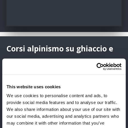
Corsi alpinismo su ghiaccio e
misto
Alpinismo significa vivere la montagna a tutto
tondo, dalla A alla Z. Roccia, neve,
ghiaccio
:
This website uses cookies
muoversi in sicurezza su questi terreni è
We use cookies to personalise content and ads, to
fondamentale per percorrere ghiacciai e creste e
provide social media features and to analyse our traffic.
salire le cime più alte delle
Alpi
.
We also share information about your use of our site with
our social media, advertising and analytics partners who
I corsi di
alpinismo
sono esperienze
may combine it with other information that you’ve
fondamentali per imparare ad utilizzare materiali